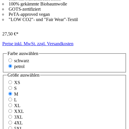
100% gekämmte Biobaumwolle
GOTS-zertifiziert
PeTA-approved vegan
"LOW CO2"- und "Fair Wear"-Textil
27,50 €*
Preise inkl. MwSt. zzgl. Versandkosten
Farbe
auswählen
schwarz
petrol
Größe
auswählen
XS
S
M
L
XL
XXL
3XL
4XL
5XL