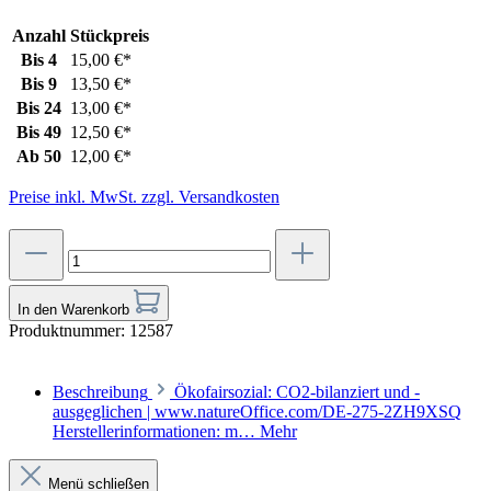
Anzahl
Stückpreis
Bis
4
15,00 €*
Bis
9
13,50 €*
Bis
24
13,00 €*
Bis
49
12,50 €*
Ab
50
12,00 €*
Preise inkl. MwSt. zzgl. Versandkosten
In den Warenkorb
Produktnummer:
12587
Beschreibung
Ökofairsozial: CO2-bilanziert und -
ausgeglichen | www.natureOffice.com/DE-275-2ZH9XSQ
Herstellerinformationen: m…
Mehr
Menü schließen