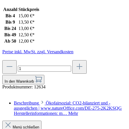
Anzahl
Stückpreis
Bis
4
15,00 €*
Bis
9
13,50 €*
Bis
24
13,00 €*
Bis
49
12,50 €*
Ab
50
12,00 €*
Preise inkl. MwSt. zzgl. Versandkosten
In den Warenkorb
Produktnummer:
12634
Beschreibung
Ökofairsozial: CO2-bilanziert und -
ausgeglichen | www.natureOffice.com/DE-275-2K2KSQG
Herstellerinformationen: m…
Mehr
Menü schließen