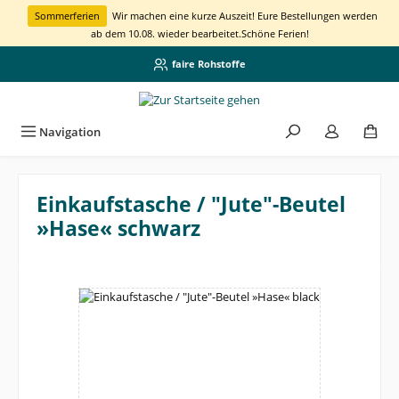
alt springen
Sommerferien
Wir machen eine kurze Auszeit! Eure Bestellungen werden
ab dem 10.08. wieder bearbeitet.
Schöne Ferien!
faire Rohstoffe
Navigation
Einkaufstasche / "Jute"-Beutel
»Hase« schwarz
Bildergalerie überspringen